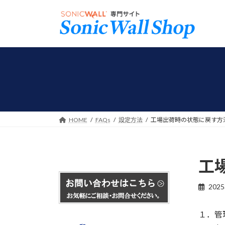
コ
ナ
ン
ビ
テ
ゲ
ン
ー
ツ
シ
へ
ョ
ス
ン
キ
に
ッ
移
プ
動
HOME
FAQs
設定方法
工場出荷時の状態に戻す方
工
202
１．管