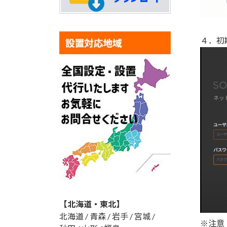
４．初
【北海道・東北】
北海道 / 青森 / 岩手 / 宮城 /
※注意