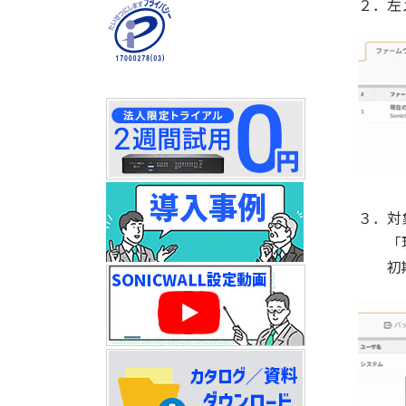
２．左
３．対
「現在
初期化