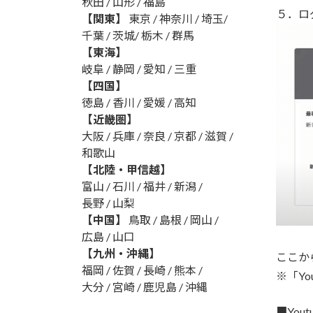
秋田 / 山形 / 福島
５．ロ
【関東】
東京 / 神奈川 / 埼玉/
千葉 / 茨城/ 栃木 / 群馬
【東海】
岐阜 / 静岡 / 愛知 / 三重
【四国】
徳島 / 香川 / 愛媛 / 高知
【近畿圏】
大阪 / 兵庫 / 奈良 / 京都 / 滋賀 /
和歌山
【北陸・甲信越】
富山 / 石川 / 福井 / 新潟 /
長野 / 山梨
【中国】
鳥取 / 島根 / 岡山 /
広島 / 山口
【九州・沖縄】
ここか
福岡 / 佐賀 / 長崎 / 熊本 /
※「Y
大分 / 宮崎 / 鹿児島 / 沖縄
■Yout