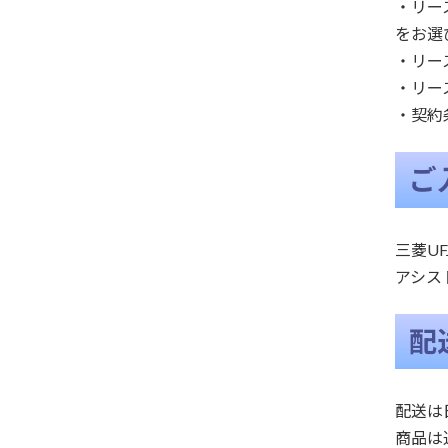
・リー
をお選
・リー
・リー
・契約
ご
三菱UF
アシス
配
配送は
商品は