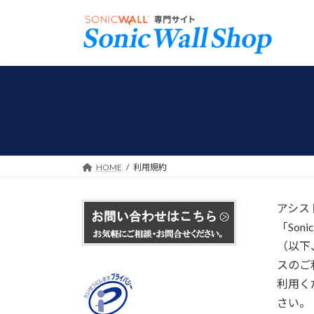
コ
ナ
ン
ビ
テ
ゲ
ン
ー
ツ
シ
へ
ョ
ス
ン
キ
に
ッ
移
プ
動
HOME
利用規約
アシス
「So
（以下
スのご
利用く
さい。