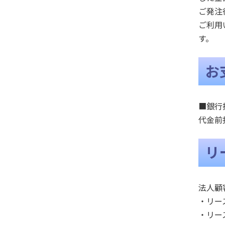
ご発注
ご利用
す。
お
■銀行
代金前
リ
法人顧
・リー
・リー