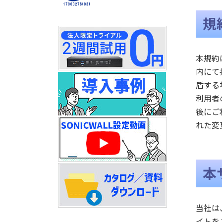
規
本規約
内にて
盾する
利用者
後にご
れた変
本
当社は
イトを