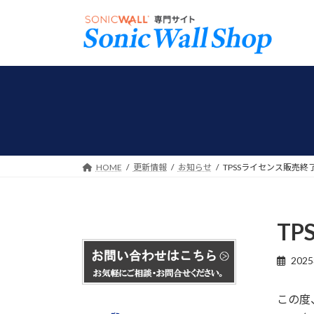
コ
ナ
ン
ビ
テ
ゲ
ン
ー
ツ
シ
へ
ョ
ス
ン
キ
に
ッ
移
プ
動
HOME
更新情報
お知らせ
TPSSライセンス販売終
T
202
この度、